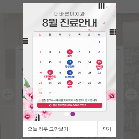
언론속의
더바른이
The bareun-e in the press
오늘 하루 그만보기
닫기