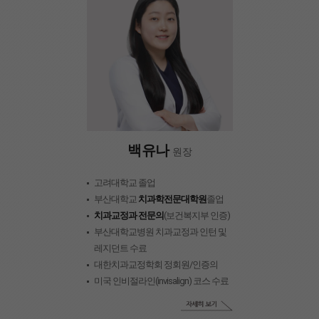
백유나
원장
고려대학교 졸업
부산대학교
치과학전문대학원
졸업
치과교정과 전문의
(보건복지부 인증)
부산대학교병원 치과교정과 인턴 및
레지던트 수료
대한치과교정학회 정회원/인증의
미국 인비절라인(invisalign) 코스 수료