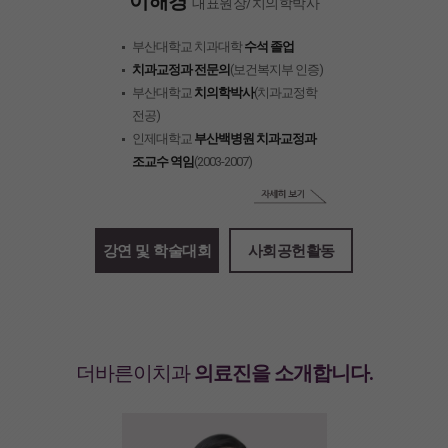
이해경
대표원장/치의학박사
부산대학교 치과대학
수석 졸업
치과교정과 전문의
(보건복지부 인증)
부산대학교
치의학박사
(치과교정학
전공)
인제대학교
부산백병원 치과교정과
조교수 역임
(2003-2007)
강연 및 학술대회
사회공헌활동
더바른이치과
의료진을 소개합니다.