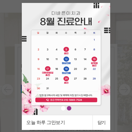
언론속의
더바른이
The bareun-e in the press
오늘 하루 그만보기
닫기