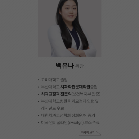
백유나
원장
고려대학교 졸업
부산대학교
치과학전문대학원
졸업
치과교정과 전문의
(보건복지부 인증)
부산대학교병원 치과교정과 인턴 및
레지던트 수료
대한치과교정학회 정회원/인증의
미국 인비절라인(invisalign) 코스 수료