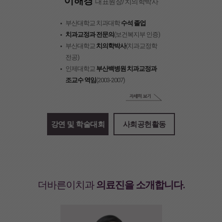
이해경
대표원장/치의학박사
부산대학교 치과대학
수석 졸업
치과교정과 전문의
(보건복지부 인증)
부산대학교
치의학박사
(치과교정학
전공)
인제대학교
부산백병원 치과교정과
조교수 역임
(2003-2007)
강연 및 학술대회
사회공헌활동
더바른이치과
의료진을 소개합니다.