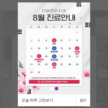
언론속의
더바른이
The bareun-e in the press
오늘 하루 그만보기
닫기