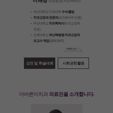
이해경
대표원장/치의학박사
부산대학교 치과대학
수석 졸업
치과교정과 전문의
(보건복지부 인증)
부산대학교
치의학박사
(치과교정학
전공)
인제대학교
부산백병원 치과교정과
조교수 역임
(2003-2007)
강연 및 학술대회
사회공헌활동
더바른이치과
의료진을 소개합니다.