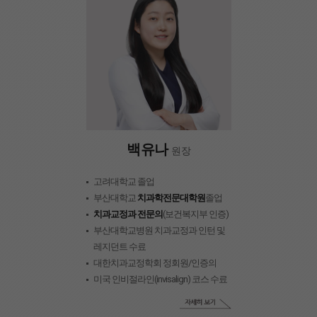
백유나
원장
고려대학교 졸업
부산대학교
치과학전문대학원
졸업
치과교정과 전문의
(보건복지부 인증)
부산대학교병원 치과교정과 인턴 및
레지던트 수료
대한치과교정학회 정회원/인증의
미국 인비절라인(invisalign) 코스 수료