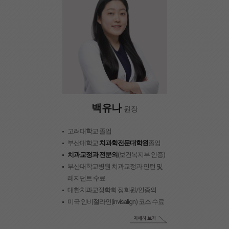
백유나
원장
고려대학교 졸업
부산대학교
치과학전문대학원
졸업
치과교정과 전문의
(보건복지부 인증)
부산대학교병원 치과교정과 인턴 및
레지던트 수료
대한치과교정학회 정회원/인증의
미국 인비절라인(invisalign) 코스 수료