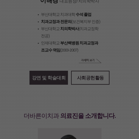
이해경
대표원장/치의학박사
부산대학교 치과대학
수석 졸업
치과교정과 전문의
(보건복지부 인증)
부산대학교
치의학박사
(치과교정학
전공)
인제대학교
부산백병원 치과교정과
조교수 역임
(2003-2007)
강연 및 학술대회
사회공헌활동
더바른이치과
의료진을 소개합니다.