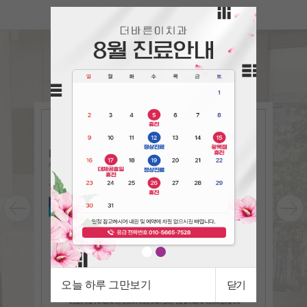
언론속의
더바른이
The bareun-e in the press
오늘 하루 그만보기
닫기