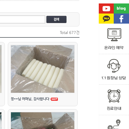
Total
677건
정**님 어머님, 감사합니다