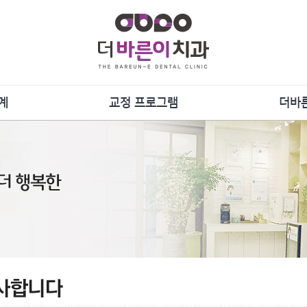
계
교정 프로그램
더바
담
증상별 프로그램
단
장치별 프로그램
언론
료
강연
및 관리
사
더바른