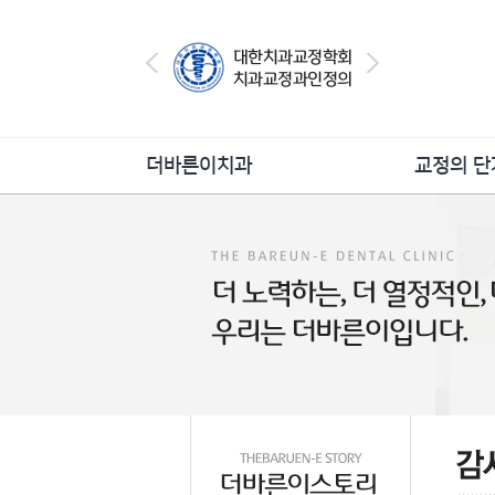
더바른이치과
교정의 단
더바른이의특별함
교정상
의료진소개
교정진
진료안내
교정치
병원둘러보기
교정의 유지 
오시는길