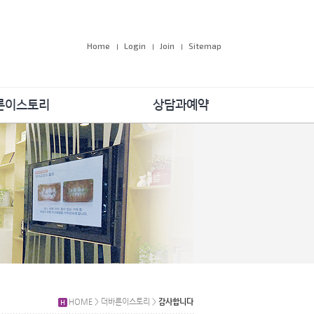
Home
Login
Join
Sitemap
른이스토리
상담과예약
공지사항
온라인예약
속의 더바른이
원장님 1:1 상담
 및 학술대회
자주하는 질문
회공헌활동
 우리 이야기
감사합니다
HOME > 더바른이스토리 >
감사합니다