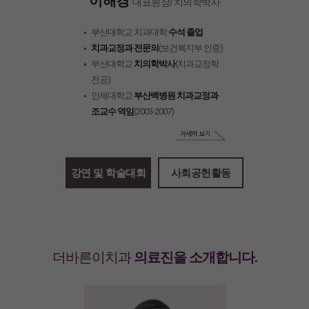
이해경
대표원장/치의학박사
부산대학교 치과대학
수석 졸업
치과교정과 전문의
(보건복지부 인증)
부산대학교
치의학박사
(치과교정학
전공)
인제대학교
부산백병원 치과교정과
조교수 역임
(2003-2007)
강연 및 학술대회
사회공헌활동
더바른이치과
의료진을 소개합니다.