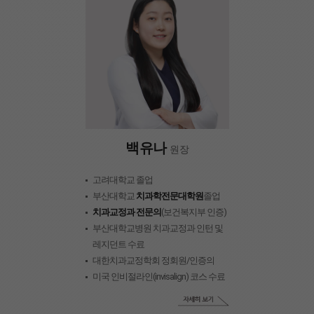
백유나
원장
고려대학교 졸업
부산대학교
치과학전문대학원
졸업
치과교정과 전문의
(보건복지부 인증)
부산대학교병원 치과교정과 인턴 및
레지던트 수료
대한치과교정학회 정회원/인증의
미국 인비절라인(invisalign) 코스 수료