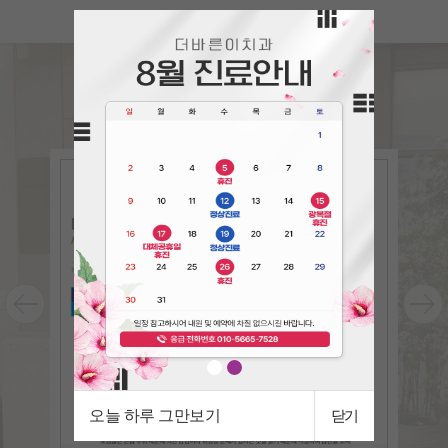
언론속의
더바른이
The bareun-e in the press
오늘 하루 그만보기
닫기