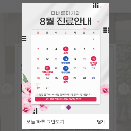
언론속의
더바른이
The bareun-e in the press
오늘 하루 그만보기
닫기