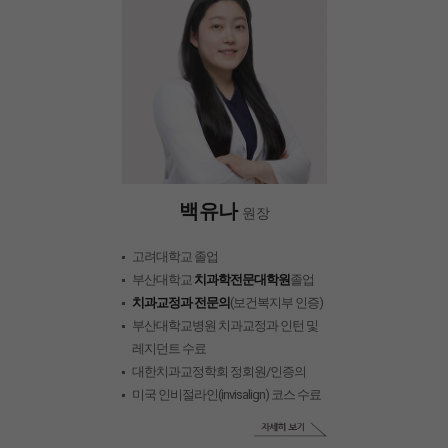
백유나
원장
고려대학교 졸업
부산대학교
치과학전문대학원
졸업
치과교정과 전문의
(보건복지부 인증)
부산대학교병원 치과교정과 인턴 및
레지던트 수료
대한치과교정학회 정회원/인증의
미국 인비절라인(invisalign) 코스 수료