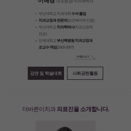
이해경
대표원장/치의학박사
부산대학교 치과대학
수석 졸업
치과교정과 전문의
(보건복지부 인증)
부산대학교
치의학박사
(치과교정학
전공)
인제대학교
부산백병원 치과교정과
조교수 역임
(2003-2007)
강연 및 학술대회
사회공헌활동
더바른이치과
의료진을 소개합니다.