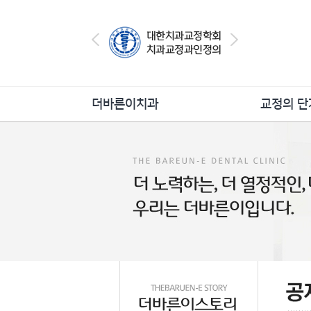
더바른이치과
교정의 단
더바른이의특별함
교정상
의료진소개
교정진
진료안내
교정치
병원둘러보기
교정의 유지 
오시는길