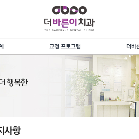
계
교정 프로그램
더바
담
증상별 프로그램
단
장치별 프로그램
언론
료
강연
및 관리
사
더바른