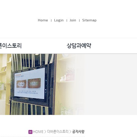
Home
Login
Join
Sitemap
른이스토리
상담과예약
공지사항
온라인예약
속의 더바른이
원장님 1:1 상담
 및 학술대회
자주하는 질문
회공헌활동
 우리 이야기
감사합니다
HOME > 더바른이스토리 >
공지사항