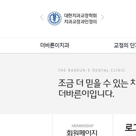
더바른이치과
교정의 단
더바른이의특별함
교정상
의료진소개
교정진
진료안내
교정치
병원둘러보기
교정의 유지 
오시는길