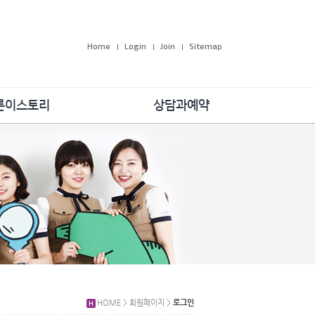
Home
Login
Join
Sitemap
른이스토리
상담과예약
공지사항
온라인예약
속의 더바른이
원장님 1:1 상담
 및 학술대회
자주하는 질문
회공헌활동
 우리 이야기
감사합니다
HOME > 회원페이지 >
로그인