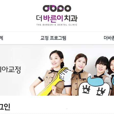
계
교정 프로그램
더바
담
증상별 프로그램
단
장치별 프로그램
언론
료
강연
및 관리
사
더바른