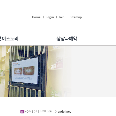
Home
Login
Join
Sitemap
른이스토리
상담과예약
공지사항
온라인예약
속의 더바른이
원장님 1:1 상담
 및 학술대회
자주하는 질문
회공헌활동
 우리 이야기
감사합니다
HOME > 더바른이스토리 >
undefined