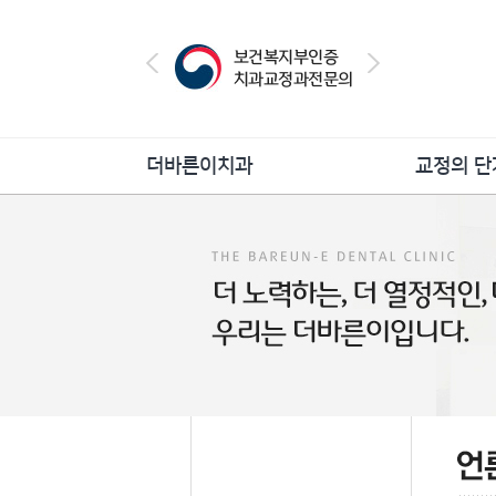
더바른이치과
교정의 단
더바른이의특별함
교정상
의료진소개
교정진
진료안내
교정치
병원둘러보기
교정의 유지 
오시는길