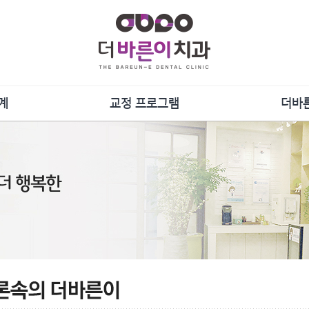
계
교정 프로그램
더바
담
증상별 프로그램
단
장치별 프로그램
언론
료
강연
및 관리
사
더바른